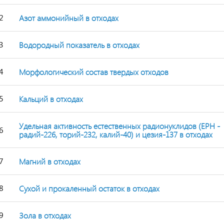
2
Азот аммонийный в отходах
3
Водородный показатель в отходах
4
Морфологический состав твердых отходов
5
Кальций в отходах
Удельная активность естественных радионуклидов (ЕРН -
6
радий-226, торий-232, калий-40) и цезия-137 в отходах
7
Магний в отходах
8
Сухой и прокаленный остаток в отходах
9
Зола в отходах