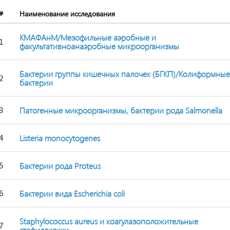
#
Наименование исследования
КМАФАнМ/Мезофильные аэробные и
1
факультативноанаэробные микроорганизмы
Бактерии группы кишечных палочек (БГКП)/Колиформные
2
бактерии
3
Патогенные микроорганизмы, бактерии рода Salmonella
4
Listeria monocytogenes
5
Бактерии рода Proteus
6
Бактерии вида Escherichia coli
Staphylococcus aureus и коагулазоположительные
7
стафилококки