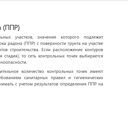
а (ППР)
ьных участков, значение которого подлежит
ка радона (ППР) с поверхности грунта на участке
тов строительства. Если расположение контуров
 стадия), то сеть контрольных точек выбирается
оноопасности.
чительное количество контрольных точек имеют
ребованиям санитарных правил и гигиенических
нимать с учетом результатов определения ППР на