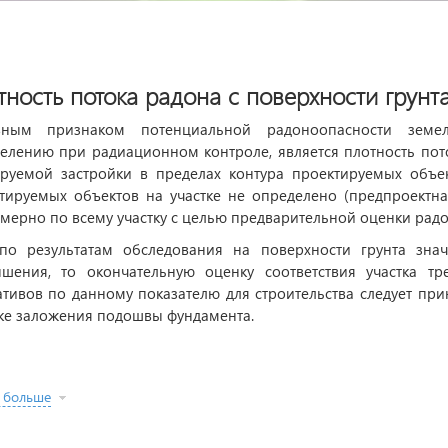
тность потока радона с поверхности грунт
вным признаком потенциальной радоноопасности земел
елению при радиационном контроле, является плотность пото
руемой застройки в пределах контура проектируемых объек
тируемых объектов на участке не определено (предпроектная
мерно по всему участку с целью предварительной оценки рад
по результатам обследования на поверхности грунта зна
шения, то окончательную оценку соответствия участка т
тивов по данному показателю для строительства следует при
ке заложения подошвы фундамента.
 больше