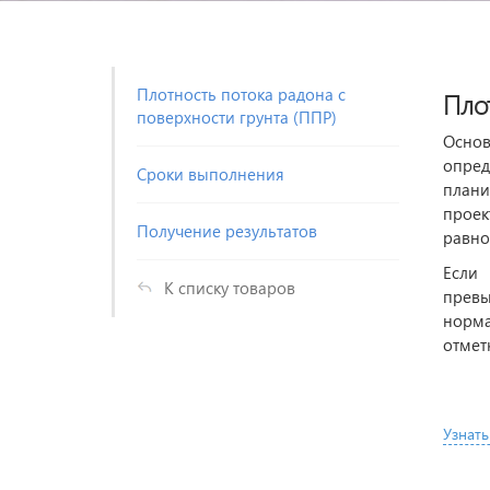
Плотность потока радона с
Пло
поверхности грунта (ППР)
Осно
опред
Сроки выполнения
плани
проек
Получение результатов
равно
Если 
К списку товаров
превы
норма
отмет
Узнать