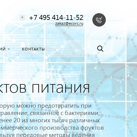
алоге
Найти
+7 495 414-11-52
zakaz@ecorc.ru
НИЙ
КОНТАКТЫ
ктов питания
торую можно предотвратить при
авление, связанное с бактериями,
енее 20 из многих тысяч различных
оммерческого производства фруктов
ользуя передовые методы ведения