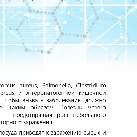
us aureus, Salmonella, Clostridium
us cereus и энтеропатогенной кишечной
 чтобы вызвать заболевание, должно
ие. Таким образом, болезнь можно
рий, предотвращая рост небольшого
торного заражения.
 посуда приводят к заражению сырых и