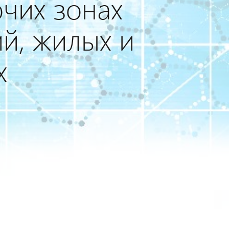
очих зонах
й, жилых и
х