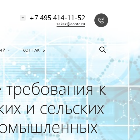
алоге
Найти
+7 495 414-11-52
zakaz@ecorc.ru
НИЙ
КОНТАКТЫ
 требования к
их и сельских
промышленных